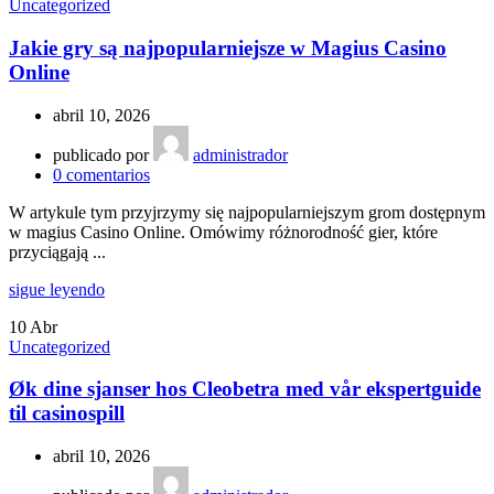
Uncategorized
Jakie gry są najpopularniejsze w Magius Casino
Online
abril 10, 2026
publicado por
administrador
0
comentarios
W artykule tym przyjrzymy się najpopularniejszym grom dostępnym
w magius Casino Online. Omówimy różnorodność gier, które
przyciągają ...
sigue leyendo
10
Abr
Uncategorized
Øk dine sjanser hos Cleobetra med vår ekspertguide
til casinospill
abril 10, 2026