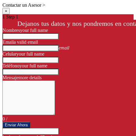
Contactar un Asesor >
×
1
Step 1
Dejanos tus datos y nos pondremos en conta
Nombres
your full name
Email
a valid email
email
Celular
your full name
Teléfono
your full name
Mensaje
more details
0
/
Enviar Ahora