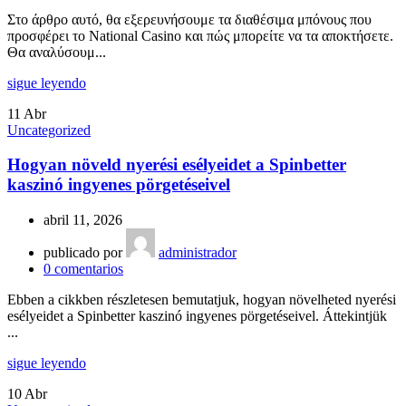
Στο άρθρο αυτό, θα εξερευνήσουμε τα διαθέσιμα μπόνους που
προσφέρει το National Casino και πώς μπορείτε να τα αποκτήσετε.
Θα αναλύσουμ...
sigue leyendo
11
Abr
Uncategorized
Hogyan növeld nyerési esélyeidet a Spinbetter
kaszinó ingyenes pörgetéseivel
abril 11, 2026
publicado por
administrador
0
comentarios
Ebben a cikkben részletesen bemutatjuk, hogyan növelheted nyerési
esélyeidet a Spinbetter kaszinó ingyenes pörgetéseivel. Áttekintjük
...
sigue leyendo
10
Abr