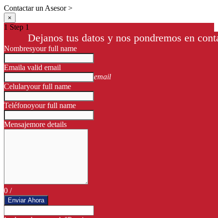
Contactar un Asesor >
×
1
Step 1
Dejanos tus datos y nos pondremos en conta
Nombres
your full name
Email
a valid email
email
Celular
your full name
Teléfono
your full name
Mensaje
more details
0
/
Enviar Ahora