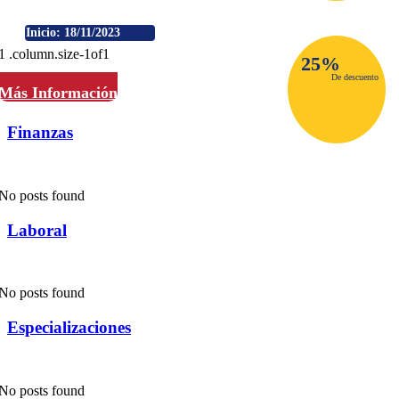
contable para la toma de decisiones
Inicio:
18/11/2023
25%
De descuento
Más Información
Finanzas
No posts found
Laboral
No posts found
Especializaciones
No posts found