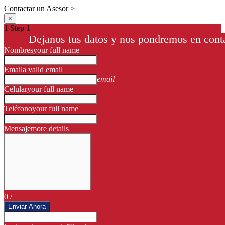
Contactar un Asesor >
×
1
Step 1
Dejanos tus datos y nos pondremos en conta
Nombres
your full name
Email
a valid email
email
Celular
your full name
Teléfono
your full name
Mensaje
more details
0
/
Enviar Ahora