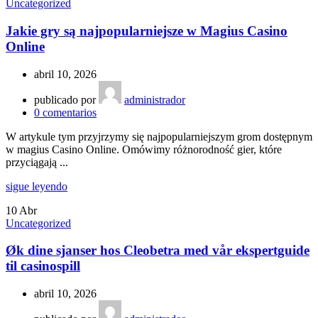
Uncategorized
Jakie gry są najpopularniejsze w Magius Casino
Online
abril 10, 2026
publicado por
administrador
0
comentarios
W artykule tym przyjrzymy się najpopularniejszym grom dostępnym
w magius Casino Online. Omówimy różnorodność gier, które
przyciągają ...
sigue leyendo
10
Abr
Uncategorized
Øk dine sjanser hos Cleobetra med vår ekspertguide
til casinospill
abril 10, 2026