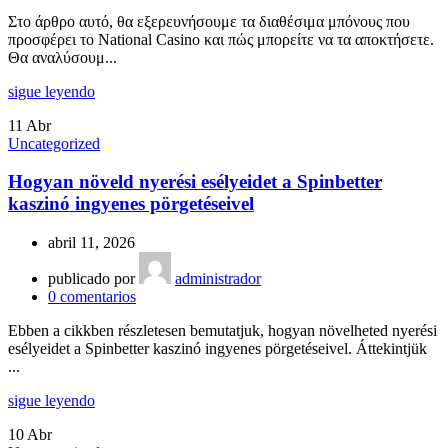
Στο άρθρο αυτό, θα εξερευνήσουμε τα διαθέσιμα μπόνους που
προσφέρει το National Casino και πώς μπορείτε να τα αποκτήσετε.
Θα αναλύσουμ...
sigue leyendo
11
Abr
Uncategorized
Hogyan növeld nyerési esélyeidet a Spinbetter
kaszinó ingyenes pörgetéseivel
abril 11, 2026
publicado por
administrador
0
comentarios
Ebben a cikkben részletesen bemutatjuk, hogyan növelheted nyerési
esélyeidet a Spinbetter kaszinó ingyenes pörgetéseivel. Áttekintjük
...
sigue leyendo
10
Abr