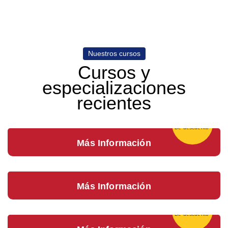
CONTABLE
Nuestros cursos
CONTABILIDAD PARA
EMPRENDEDORES
Cursos y
Es sumamente importante que todo empresario
especializaciones
conozca sus números y tenga la capacidad de
TRIBUTARIO
analizar la información contable para la toma de
decisiones
recientes
DETRACCIONES, RETENCIONES
Inicio:
18/11/2023
Y PERCEPCIONES
25%
En este curso aprenderás el correcto manejo de las
operaciones que se encuentran sujetas a los
TRIBUTARIO
De descuento
sistemas de detracciones, retenciones y
percepciones del IGV
DECLARACIONES MENSUALES A
Más Información
SUNAT
En este curso aprenderás de manera práctica a
realizar tus declaraciones mensuales (Declara fácil –
PDT 621) y los libros electrónicos de compras y
ventas actualizados
Más Información
Inicio:
19/11/2023
25%
De descuento