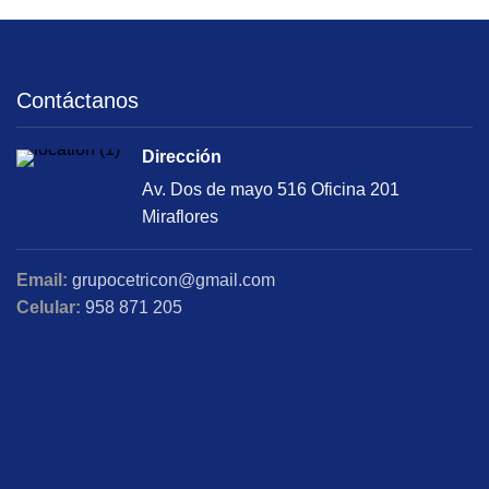
Contáctanos
Dirección
Av. Dos de mayo 516 Oficina 201
Miraflores
Email:
grupocetricon@gmail.com
Celular:
958 871 205