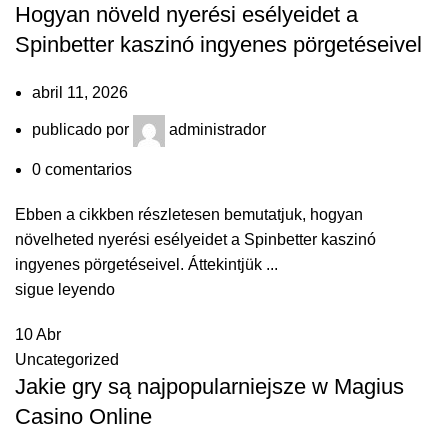
Hogyan növeld nyerési esélyeidet a
Spinbetter kaszinó ingyenes pörgetéseivel
abril 11, 2026
publicado por
administrador
0
comentarios
Ebben a cikkben részletesen bemutatjuk, hogyan
növelheted nyerési esélyeidet a Spinbetter kaszinó
ingyenes pörgetéseivel. Áttekintjük ...
sigue leyendo
10
Abr
Uncategorized
Jakie gry są najpopularniejsze w Magius
Casino Online