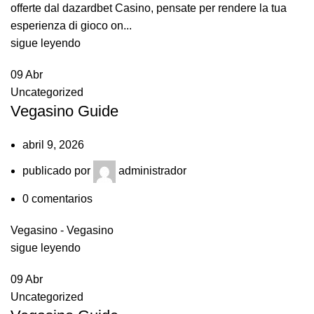
offerte dal dazardbet Casino, pensate per rendere la tua
esperienza di gioco on...
sigue leyendo
09
Abr
Uncategorized
Vegasino Guide
abril 9, 2026
publicado por
administrador
0
comentarios
Vegasino - Vegasino
sigue leyendo
09
Abr
Uncategorized