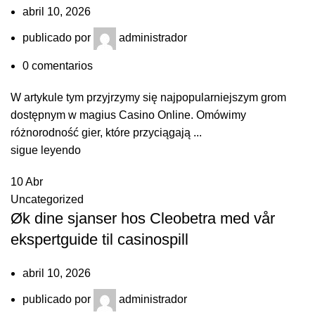
abril 10, 2026
publicado por
administrador
0
comentarios
W artykule tym przyjrzymy się najpopularniejszym grom
dostępnym w magius Casino Online. Omówimy
różnorodność gier, które przyciągają ...
sigue leyendo
10
Abr
Uncategorized
Øk dine sjanser hos Cleobetra med vår
ekspertguide til casinospill
abril 10, 2026
publicado por
administrador