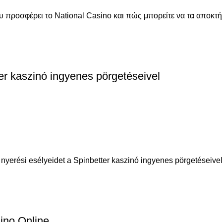
 προσφέρει το National Casino και πώς μπορείτε να τα αποκτή
er kaszinó ingyenes pörgetéseivel
erési esélyeidet a Spinbetter kaszinó ingyenes pörgetéseivel. Á
ino Online