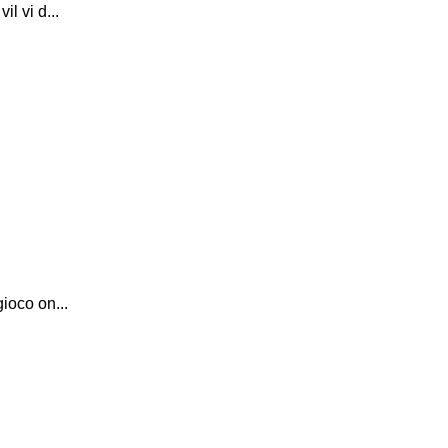
l vi d...
ioco on...