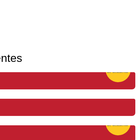
entes
25%
De descuento
25%
De descuento