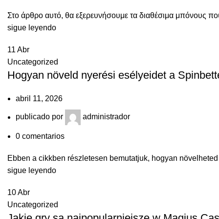
Στο άρθρο αυτό, θα εξερευνήσουμε τα διαθέσιμα μπόνους που
sigue leyendo
11
Abr
Uncategorized
Hogyan növeld nyerési esélyeidet a Spinbett
abril 11, 2026
publicado por
administrador
0
comentarios
Ebben a cikkben részletesen bemutatjuk, hogyan növelheted ny
sigue leyendo
10
Abr
Uncategorized
Jakie gry są najpopularniejsze w Magius Cas