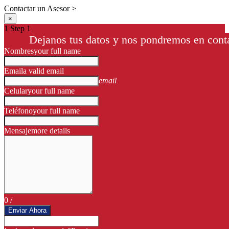
Contactar un Asesor >
×
1
Step 1
Dejanos tus datos y nos pondremos en conta
Nombres
your full name
Email
a valid email
email
Celular
your full name
Teléfono
your full name
Mensaje
more details
0
/
Enviar Ahora