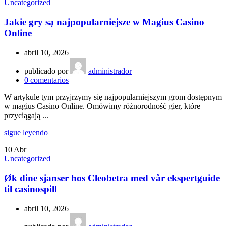
Uncategorized
Jakie gry są najpopularniejsze w Magius Casino
Online
abril 10, 2026
publicado por
administrador
0
comentarios
W artykule tym przyjrzymy się najpopularniejszym grom dostępnym
w magius Casino Online. Omówimy różnorodność gier, które
przyciągają ...
sigue leyendo
10
Abr
Uncategorized
Øk dine sjanser hos Cleobetra med vår ekspertguide
til casinospill
abril 10, 2026