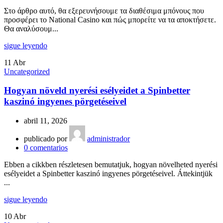
Στο άρθρο αυτό, θα εξερευνήσουμε τα διαθέσιμα μπόνους που
προσφέρει το National Casino και πώς μπορείτε να τα αποκτήσετε.
Θα αναλύσουμ...
sigue leyendo
11
Abr
Uncategorized
Hogyan növeld nyerési esélyeidet a Spinbetter
kaszinó ingyenes pörgetéseivel
abril 11, 2026
publicado por
administrador
0
comentarios
Ebben a cikkben részletesen bemutatjuk, hogyan növelheted nyerési
esélyeidet a Spinbetter kaszinó ingyenes pörgetéseivel. Áttekintjük
...
sigue leyendo
10
Abr