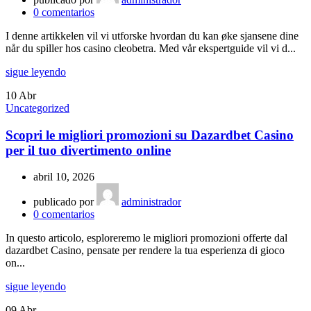
0
comentarios
I denne artikkelen vil vi utforske hvordan du kan øke sjansene dine
når du spiller hos casino cleobetra. Med vår ekspertguide vil vi d...
sigue leyendo
10
Abr
Uncategorized
Scopri le migliori promozioni su Dazardbet Casino
per il tuo divertimento online
abril 10, 2026
publicado por
administrador
0
comentarios
In questo articolo, esploreremo le migliori promozioni offerte dal
dazardbet Casino, pensate per rendere la tua esperienza di gioco
on...
sigue leyendo
09
Abr