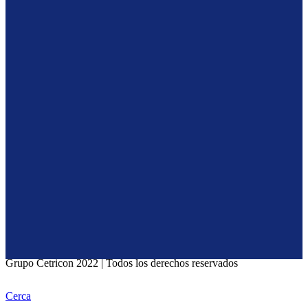
Chicken
Wanted
Penalty
Road
Dead
Shootout
or
Grupo Cetricon 2022 | Todos los derechos reservados
a
Wild
Cerca