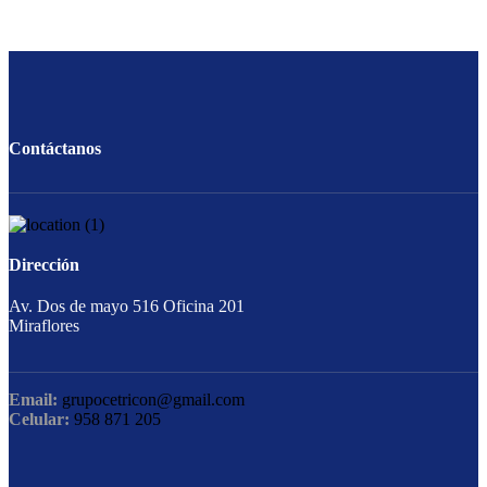
Contáctanos
Dirección
Av. Dos de mayo 516 Oficina 201
Miraflores
Email:
grupocetricon@gmail.com
Celular:
958 871 205