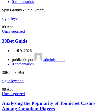
0
comentarios
Spin Granny - Spin Granny
sigue leyendo
09
Abr
Uncategorized
30Bet Guide
abril 9, 2026
publicado por
administrador
0
comentarios
30Bet - 30Bet
sigue leyendo
08
Abr
Uncategorized
Analyzing the Popularity of Tooniebet Casino
Among Canadian Players