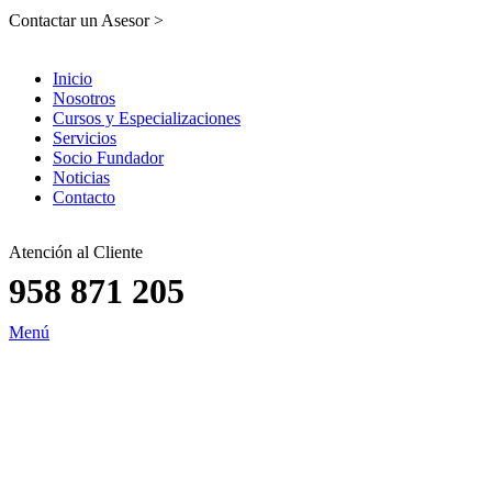
Contactar un Asesor >
Inicio
Nosotros
Cursos y Especializaciones
Servicios
Socio Fundador
Noticias
Contacto
Atención al Cliente
958 871 205
Menú