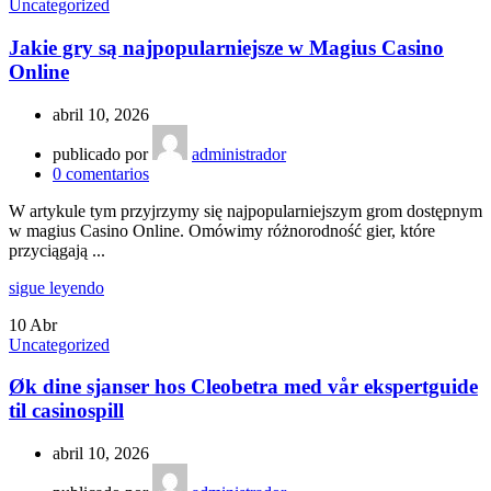
Uncategorized
Jakie gry są najpopularniejsze w Magius Casino
Online
abril 10, 2026
publicado por
administrador
0
comentarios
W artykule tym przyjrzymy się najpopularniejszym grom dostępnym
w magius Casino Online. Omówimy różnorodność gier, które
przyciągają ...
sigue leyendo
10
Abr
Uncategorized
Øk dine sjanser hos Cleobetra med vår ekspertguide
til casinospill
abril 10, 2026