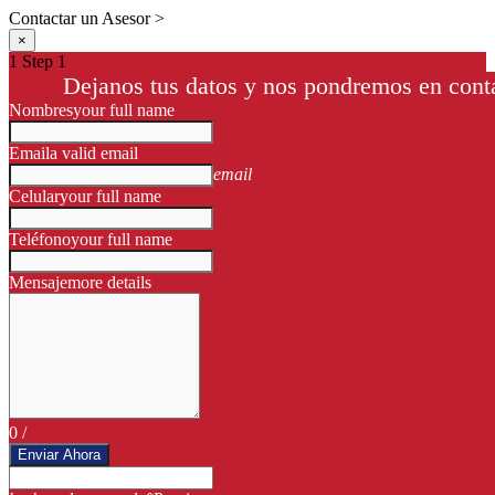
Contactar un Asesor >
×
1
Step 1
Dejanos tus datos y nos pondremos en conta
Nombres
your full name
Email
a valid email
email
Celular
your full name
Teléfono
your full name
Mensaje
more details
0
/
Enviar Ahora