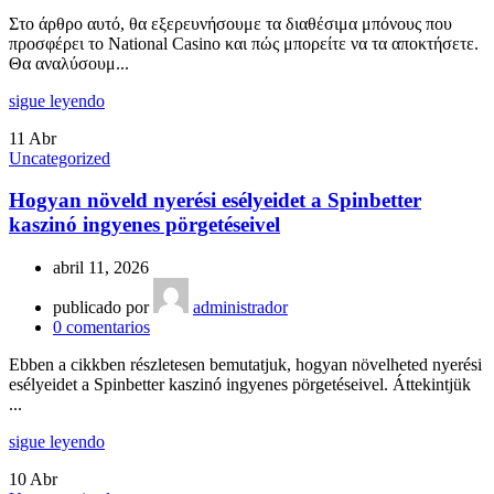
Στο άρθρο αυτό, θα εξερευνήσουμε τα διαθέσιμα μπόνους που
προσφέρει το National Casino και πώς μπορείτε να τα αποκτήσετε.
Θα αναλύσουμ...
sigue leyendo
11
Abr
Uncategorized
Hogyan növeld nyerési esélyeidet a Spinbetter
kaszinó ingyenes pörgetéseivel
abril 11, 2026
publicado por
administrador
0
comentarios
Ebben a cikkben részletesen bemutatjuk, hogyan növelheted nyerési
esélyeidet a Spinbetter kaszinó ingyenes pörgetéseivel. Áttekintjük
...
sigue leyendo
10
Abr