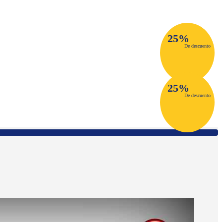
25%
De descuento
25%
De descuento