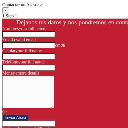
Contactar un Asesor >
×
1
Step 1
Dejanos tus datos y nos pondremos en conta
Nombres
your full name
Email
a valid email
email
Celular
your full name
Teléfono
your full name
Mensaje
more details
0
/
Enviar Ahora