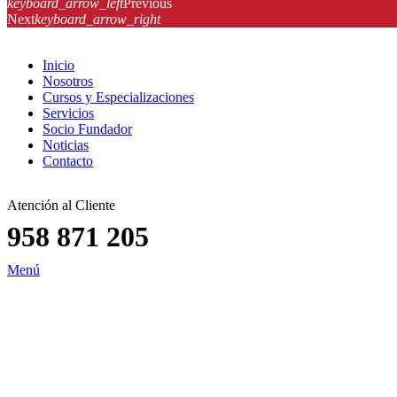
keyboard_arrow_left
Previous
Next
keyboard_arrow_right
Inicio
Nosotros
Cursos y Especializaciones
Servicios
Socio Fundador
Noticias
Contacto
Atención al Cliente
958 871 205
Menú