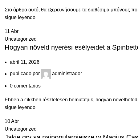
Στο άρθρο αυτό, θα εξερευνήσουμε τα διαθέσιμα μπόνους που
sigue leyendo
11
Abr
Uncategorized
Hogyan növeld nyerési esélyeidet a Spinbett
abril 11, 2026
publicado por
administrador
0
comentarios
Ebben a cikkben részletesen bemutatjuk, hogyan növelheted ny
sigue leyendo
10
Abr
Uncategorized
Jakie gry są najpopularniejsze w Magius Cas