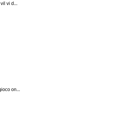
l vi d...
ioco on...