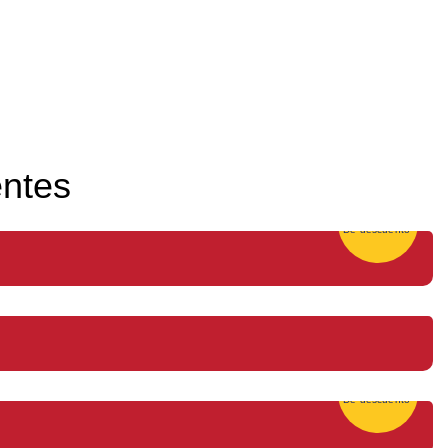
entes
25%
De descuento
25%
De descuento