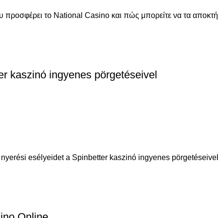
 προσφέρει το National Casino και πώς μπορείτε να τα αποκτή
er kaszinó ingyenes pörgetéseivel
erési esélyeidet a Spinbetter kaszinó ingyenes pörgetéseivel. Á
ino Online