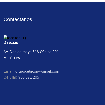
Contáctanos
Dirección
Av. Dos de mayo 516 Oficina 201
Miraflores
Email:
grupocetricon@gmail.com
Celular:
958 871 205