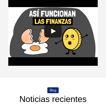
Blog
Noticias recientes