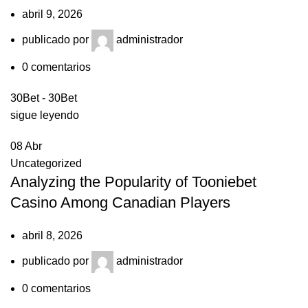
abril 9, 2026
publicado por
administrador
0
comentarios
30Bet - 30Bet
sigue leyendo
08
Abr
Uncategorized
Analyzing the Popularity of Tooniebet
Casino Among Canadian Players
abril 8, 2026
publicado por
administrador
0
comentarios