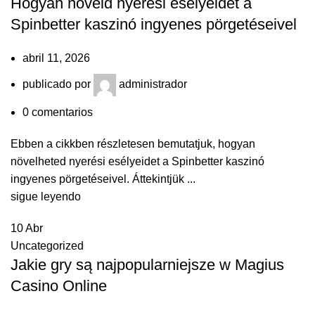
Hogyan növeld nyerési esélyeidet a
Spinbetter kaszinó ingyenes pörgetéseivel
abril 11, 2026
publicado por
administrador
0
comentarios
Ebben a cikkben részletesen bemutatjuk, hogyan
növelheted nyerési esélyeidet a Spinbetter kaszinó
ingyenes pörgetéseivel. Áttekintjük ...
sigue leyendo
10
Abr
Uncategorized
Jakie gry są najpopularniejsze w Magius
Casino Online