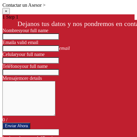
Contactar un Asesor >
×
1
Step 1
Dejanos tus datos y nos pondremos en conta
Nombres
your full name
Email
a valid email
email
Celular
your full name
Teléfono
your full name
Mensaje
more details
0
/
Enviar Ahora