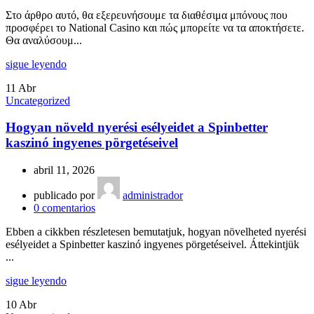
Στο άρθρο αυτό, θα εξερευνήσουμε τα διαθέσιμα μπόνους που
προσφέρει το National Casino και πώς μπορείτε να τα αποκτήσετε.
Θα αναλύσουμ...
sigue leyendo
11
Abr
Uncategorized
Hogyan növeld nyerési esélyeidet a Spinbetter
kaszinó ingyenes pörgetéseivel
abril 11, 2026
publicado por
administrador
0
comentarios
Ebben a cikkben részletesen bemutatjuk, hogyan növelheted nyerési
esélyeidet a Spinbetter kaszinó ingyenes pörgetéseivel. Áttekintjük
...
sigue leyendo
10
Abr