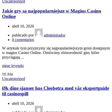
Uncategorized
Jakie gry są najpopularniejsze w Magius Casino
Online
abril 10, 2026
publicado por
administrador
0
comentarios
W artykule tym przyjrzymy się najpopularniejszym grom dostępnym
w magius Casino Online. Omówimy różnorodność gier, które
przyciągają ...
sigue leyendo
10
Abr
Uncategorized
Øk dine sjanser hos Cleobetra med vår ekspertguide
til casinospill
abril 10, 2026