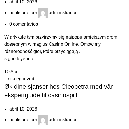
abril 10, 2026
publicado por
administrador
0
comentarios
W artykule tym przyjrzymy się najpopularniejszym grom
dostępnym w magius Casino Online. Omówimy
różnorodność gier, które przyciągają ...
sigue leyendo
10
Abr
Uncategorized
Øk dine sjanser hos Cleobetra med vår
ekspertguide til casinospill
abril 10, 2026
publicado por
administrador