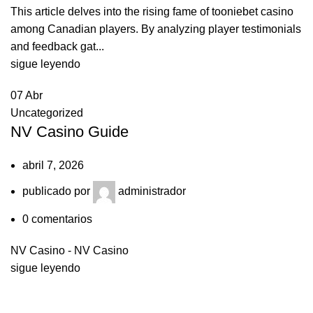
This article delves into the rising fame of tooniebet casino
among Canadian players. By analyzing player testimonials
and feedback gat...
sigue leyendo
07
Abr
Uncategorized
NV Casino Guide
abril 7, 2026
publicado por
administrador
0
comentarios
NV Casino - NV Casino
sigue leyendo