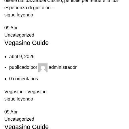
offerte dal dazardbet Casino, pensate per rendere la tua
esperienza di gioco on...
sigue leyendo
09
Abr
Uncategorized
Vegasino Guide
abril 9, 2026
publicado por
administrador
0
comentarios
Vegasino - Vegasino
sigue leyendo
09
Abr
Uncategorized
Vegasino Guide