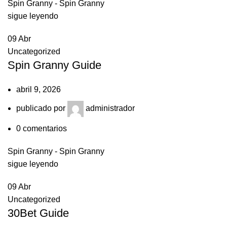
Spin Granny - Spin Granny
sigue leyendo
09
Abr
Uncategorized
Spin Granny Guide
abril 9, 2026
publicado por
administrador
0
comentarios
Spin Granny - Spin Granny
sigue leyendo
09
Abr
Uncategorized
30Bet Guide