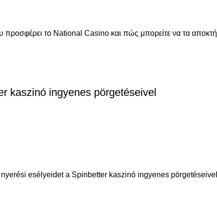
 προσφέρει το National Casino και πώς μπορείτε να τα αποκτή
er kaszinó ingyenes pörgetéseivel
erési esélyeidet a Spinbetter kaszinó ingyenes pörgetéseivel. Á