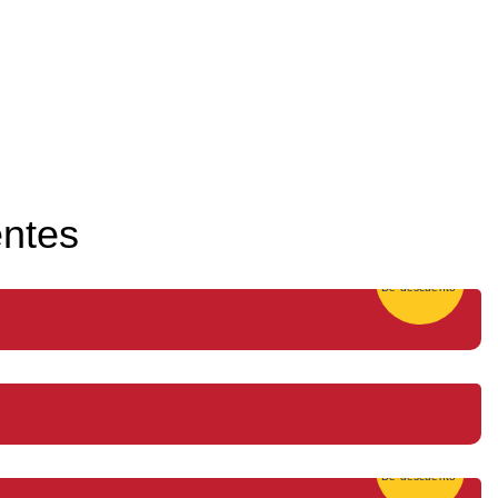
entes
25%
De descuento
25%
De descuento