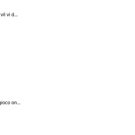
l vi d...
ioco on...