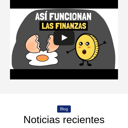
Blog
Noticias recientes