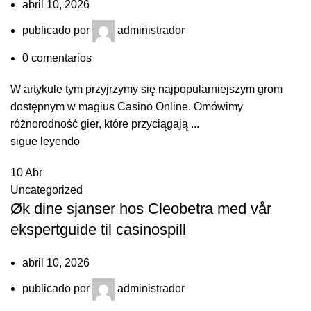
abril 10, 2026
publicado por
administrador
0
comentarios
W artykule tym przyjrzymy się najpopularniejszym grom
dostępnym w magius Casino Online. Omówimy
różnorodność gier, które przyciągają ...
sigue leyendo
10
Abr
Uncategorized
Øk dine sjanser hos Cleobetra med vår
ekspertguide til casinospill
abril 10, 2026
publicado por
administrador