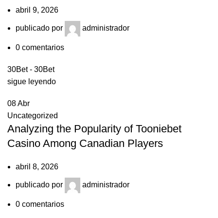
abril 9, 2026
publicado por
administrador
0
comentarios
30Bet - 30Bet
sigue leyendo
08
Abr
Uncategorized
Analyzing the Popularity of Tooniebet
Casino Among Canadian Players
abril 8, 2026
publicado por
administrador
0
comentarios