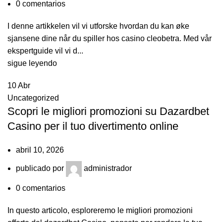
0
comentarios
I denne artikkelen vil vi utforske hvordan du kan øke
sjansene dine når du spiller hos casino cleobetra. Med vår
ekspertguide vil vi d...
sigue leyendo
10
Abr
Uncategorized
Scopri le migliori promozioni su Dazardbet
Casino per il tuo divertimento online
abril 10, 2026
publicado por
administrador
0
comentarios
In questo articolo, esploreremo le migliori promozioni