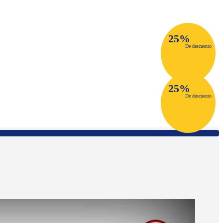
25%
De descuento
25%
De descuento