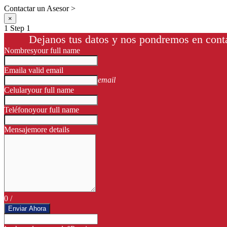
Contactar un Asesor >
×
1
Step 1
Dejanos tus datos y nos pondremos en conta
Nombres
your full name
Email
a valid email
email
Celular
your full name
Teléfono
your full name
Mensaje
more details
0
/
Enviar Ahora