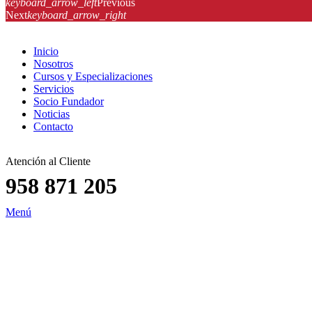
keyboard_arrow_left
Previous
Next
keyboard_arrow_right
Inicio
Nosotros
Cursos y Especializaciones
Servicios
Socio Fundador
Noticias
Contacto
Atención al Cliente
958 871 205
Menú