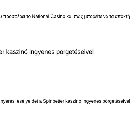
 προσφέρει το National Casino και πώς μπορείτε να τα αποκτή
er kaszinó ingyenes pörgetéseivel
erési esélyeidet a Spinbetter kaszinó ingyenes pörgetéseivel. Á