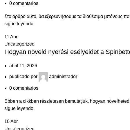
0
comentarios
Στο άρθρο αυτό, θα εξερευνήσουμε τα διαθέσιμα μπόνους που
sigue leyendo
11
Abr
Uncategorized
Hogyan növeld nyerési esélyeidet a Spinbett
abril 11, 2026
publicado por
administrador
0
comentarios
Ebben a cikkben részletesen bemutatjuk, hogyan növelheted ny
sigue leyendo
10
Abr
Uncategorized