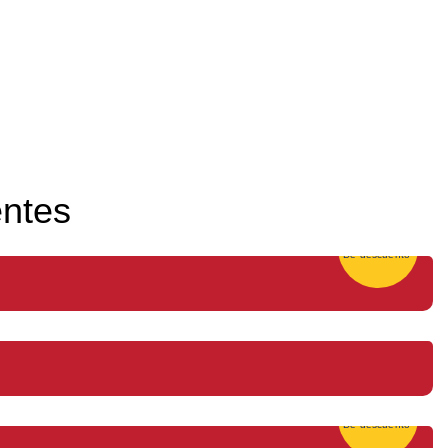
entes
25%
De descuento
25%
De descuento