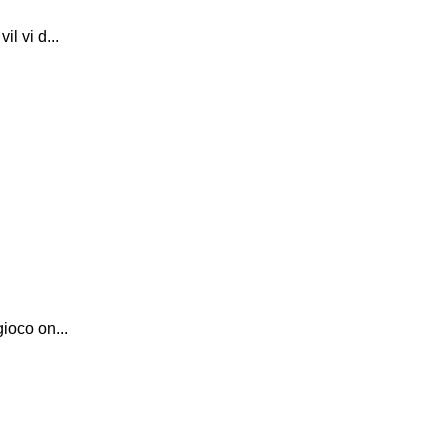
l vi d...
ioco on...