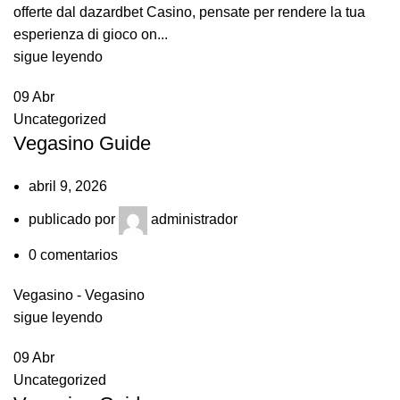
offerte dal dazardbet Casino, pensate per rendere la tua
esperienza di gioco on...
sigue leyendo
09
Abr
Uncategorized
Vegasino Guide
abril 9, 2026
publicado por
administrador
0
comentarios
Vegasino - Vegasino
sigue leyendo
09
Abr
Uncategorized