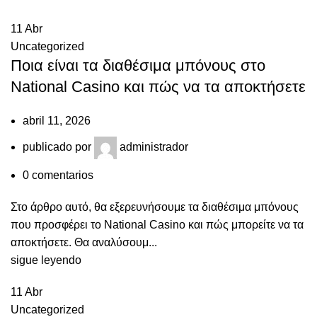
11
Abr
Uncategorized
Ποια είναι τα διαθέσιμα μπόνους στο
National Casino και πώς να τα αποκτήσετε
abril 11, 2026
publicado por
administrador
0
comentarios
Στο άρθρο αυτό, θα εξερευνήσουμε τα διαθέσιμα μπόνους
που προσφέρει το National Casino και πώς μπορείτε να τα
αποκτήσετε. Θα αναλύσουμ...
sigue leyendo
11
Abr
Uncategorized