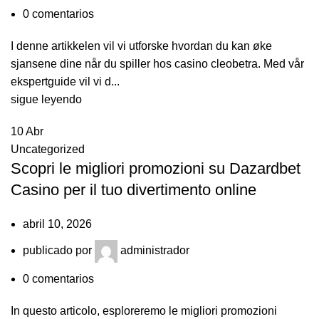
0
comentarios
I denne artikkelen vil vi utforske hvordan du kan øke
sjansene dine når du spiller hos casino cleobetra. Med vår
ekspertguide vil vi d...
sigue leyendo
10
Abr
Uncategorized
Scopri le migliori promozioni su Dazardbet
Casino per il tuo divertimento online
abril 10, 2026
publicado por
administrador
0
comentarios
In questo articolo, esploreremo le migliori promozioni