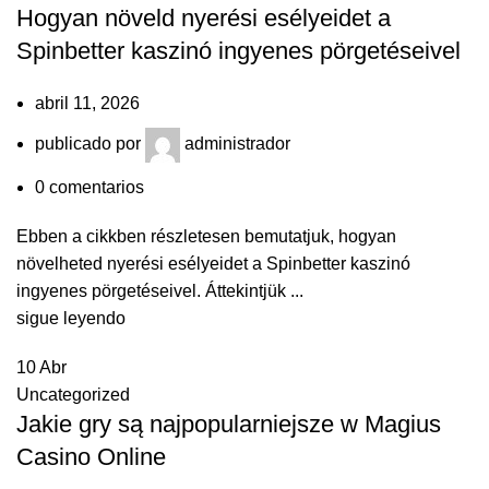
Hogyan növeld nyerési esélyeidet a
Spinbetter kaszinó ingyenes pörgetéseivel
abril 11, 2026
publicado por
administrador
0
comentarios
Ebben a cikkben részletesen bemutatjuk, hogyan
növelheted nyerési esélyeidet a Spinbetter kaszinó
ingyenes pörgetéseivel. Áttekintjük ...
sigue leyendo
10
Abr
Uncategorized
Jakie gry są najpopularniejsze w Magius
Casino Online