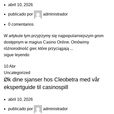
abril 10, 2026
publicado por
administrador
0
comentarios
W artykule tym przyjrzymy się najpopularniejszym grom
dostępnym w magius Casino Online. Omówimy
różnorodność gier, które przyciągają ...
sigue leyendo
10
Abr
Uncategorized
Øk dine sjanser hos Cleobetra med vår
ekspertguide til casinospill
abril 10, 2026
publicado por
administrador