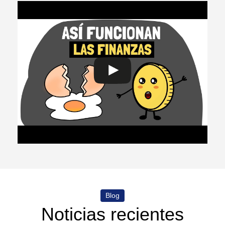
Blog
Noticias recientes