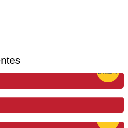
entes
25%
De descuento
25%
De descuento