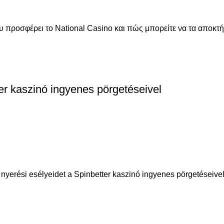
 προσφέρει το National Casino και πώς μπορείτε να τα αποκτή
er kaszinó ingyenes pörgetéseivel
erési esélyeidet a Spinbetter kaszinó ingyenes pörgetéseivel. Á