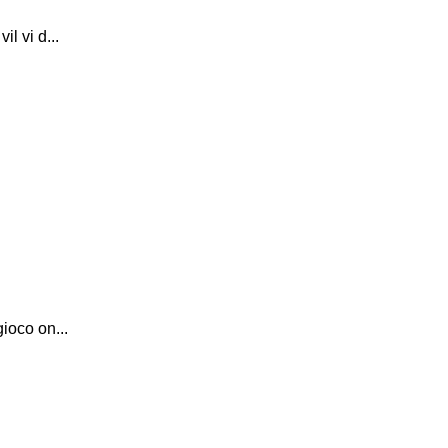
l vi d...
ioco on...