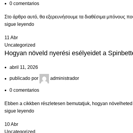
0
comentarios
Στο άρθρο αυτό, θα εξερευνήσουμε τα διαθέσιμα μπόνους που
sigue leyendo
11
Abr
Uncategorized
Hogyan növeld nyerési esélyeidet a Spinbett
abril 11, 2026
publicado por
administrador
0
comentarios
Ebben a cikkben részletesen bemutatjuk, hogyan növelheted ny
sigue leyendo
10
Abr
Uncategorized