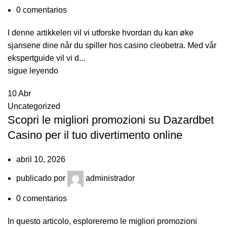
0
comentarios
I denne artikkelen vil vi utforske hvordan du kan øke
sjansene dine når du spiller hos casino cleobetra. Med vår
ekspertguide vil vi d...
sigue leyendo
10
Abr
Uncategorized
Scopri le migliori promozioni su Dazardbet
Casino per il tuo divertimento online
abril 10, 2026
publicado por
administrador
0
comentarios
In questo articolo, esploreremo le migliori promozioni