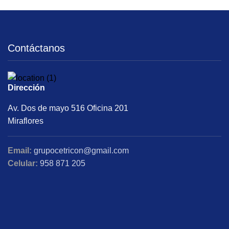
Contáctanos
Dirección
Av. Dos de mayo 516 Oficina 201
Miraflores
Email:
grupocetricon@gmail.com
Celular:
958 871 205