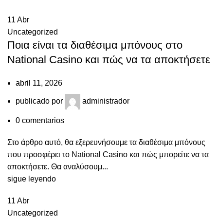
11
Abr
Uncategorized
Ποια είναι τα διαθέσιμα μπόνους στο
National Casino και πώς να τα αποκτήσετε
abril 11, 2026
publicado por
administrador
0
comentarios
Στο άρθρο αυτό, θα εξερευνήσουμε τα διαθέσιμα μπόνους
που προσφέρει το National Casino και πώς μπορείτε να τα
αποκτήσετε. Θα αναλύσουμ...
sigue leyendo
11
Abr
Uncategorized