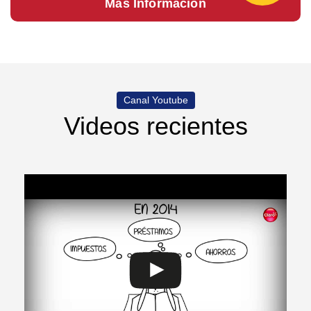
Más Información
Canal Youtube
Videos recientes