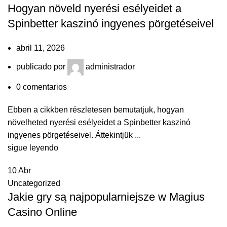
Hogyan növeld nyerési esélyeidet a
Spinbetter kaszinó ingyenes pörgetéseivel
abril 11, 2026
publicado por
administrador
0
comentarios
Ebben a cikkben részletesen bemutatjuk, hogyan
növelheted nyerési esélyeidet a Spinbetter kaszinó
ingyenes pörgetéseivel. Áttekintjük ...
sigue leyendo
10
Abr
Uncategorized
Jakie gry są najpopularniejsze w Magius
Casino Online