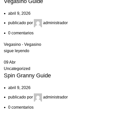
Vegasino Guide
abril 9, 2026
publicado por
administrador
0
comentarios
Vegasino - Vegasino
sigue leyendo
09
Abr
Uncategorized
Spin Granny Guide
abril 9, 2026
publicado por
administrador
0
comentarios