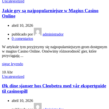
Uncategorized
Jakie gry są najpopularniejsze w Magius Casino
Online
abril 10, 2026
publicado por
administrador
0
comentarios
W artykule tym przyjrzymy się najpopularniejszym grom dostępnym
w magius Casino Online. Omówimy różnorodność gier, które
przyciągają ...
sigue leyendo
10
Abr
Uncategorized
Øk dine sjanser hos Cleobetra med vår ekspertguide
til casinospill
abril 10, 2026