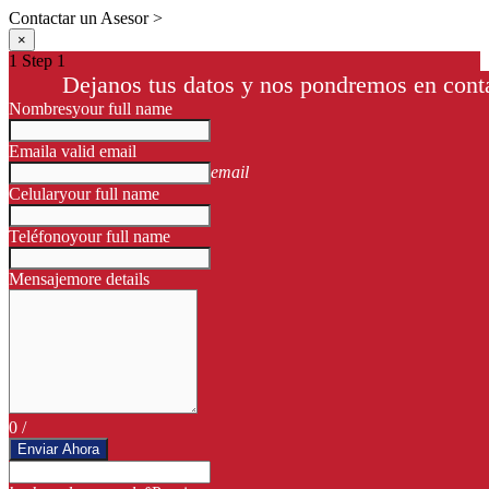
Contactar un Asesor >
×
1
Step 1
Dejanos tus datos y nos pondremos en conta
Nombres
your full name
Email
a valid email
email
Celular
your full name
Teléfono
your full name
Mensaje
more details
0
/
Enviar Ahora