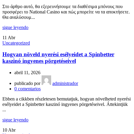
Στο άρθρο αυτό, θα εξερευνήσουμε τα διαθέσιμα μπόνους που
προσφέρει το National Casino και πώς μπορείτε να τα αποκτήσετε.
Θα αναλύσουμ...
sigue leyendo
11
Abr
Uncategorized
Hogyan növeld nyerési esélyeidet a Spinbetter
kaszinó ingyenes pörgetéseivel
abril 11, 2026
publicado por
administrador
0
comentarios
Ebben a cikkben részletesen bemutatjuk, hogyan növelheted nyerési
esélyeidet a Spinbetter kaszinó ingyenes pörgetéseivel. Áttekintjük
...
sigue leyendo
10
Abr