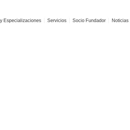
y Especializaciones
Servicios
Socio Fundador
Noticias