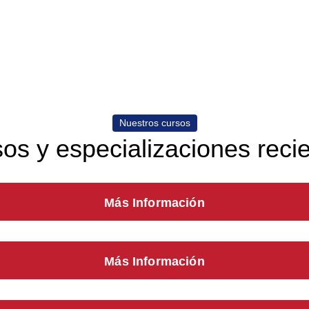
Nuestros cursos
os y especializaciones reci
Más Información
Más Información