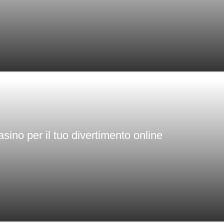
sino per il tuo divertimento online