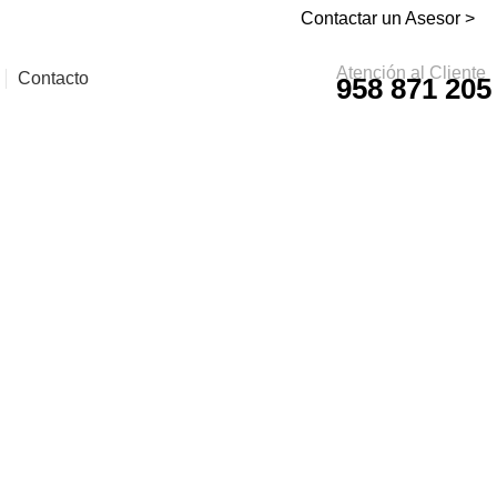
Contactar un Asesor >
Atención al Cliente
Contacto
958 871 205