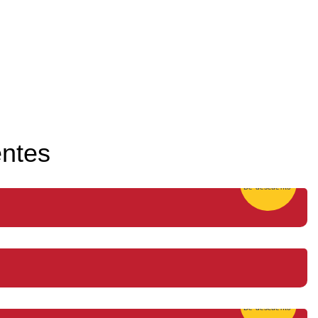
entes
25%
De descuento
25%
De descuento