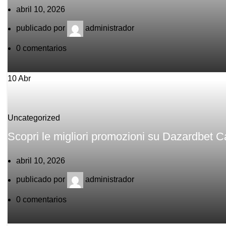
abril 10, 2026
publicado por
administrador
0
comentarios
10
Abr
Uncategorized
Scopri le migliori promozioni su Dazardbet Ca
abril 10, 2026
publicado por
administrador
0
comentarios