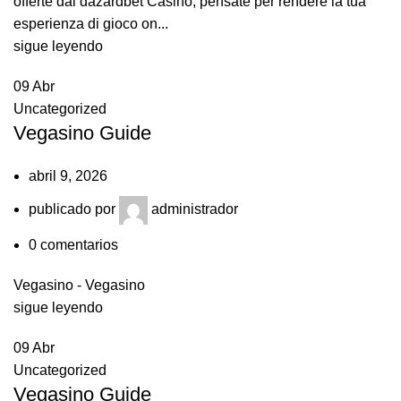
offerte dal dazardbet Casino, pensate per rendere la tua
esperienza di gioco on...
sigue leyendo
09
Abr
Uncategorized
Vegasino Guide
abril 9, 2026
publicado por
administrador
0
comentarios
Vegasino - Vegasino
sigue leyendo
09
Abr
Uncategorized
Vegasino Guide