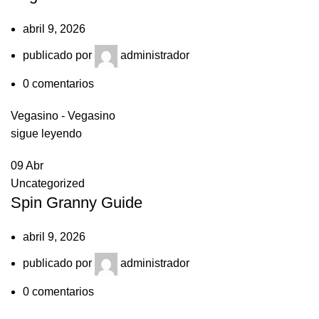
abril 9, 2026
publicado por
administrador
0
comentarios
Vegasino - Vegasino
sigue leyendo
09
Abr
Uncategorized
Spin Granny Guide
abril 9, 2026
publicado por
administrador
0
comentarios