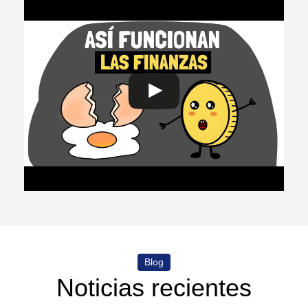
Blog
Noticias recientes