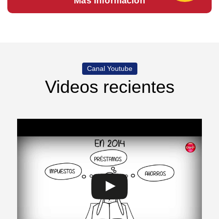
Más Información
Canal Youtube
Videos recientes