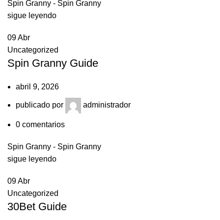
Spin Granny - Spin Granny
sigue leyendo
09
Abr
Uncategorized
Spin Granny Guide
abril 9, 2026
publicado por
administrador
0
comentarios
Spin Granny - Spin Granny
sigue leyendo
09
Abr
Uncategorized
30Bet Guide