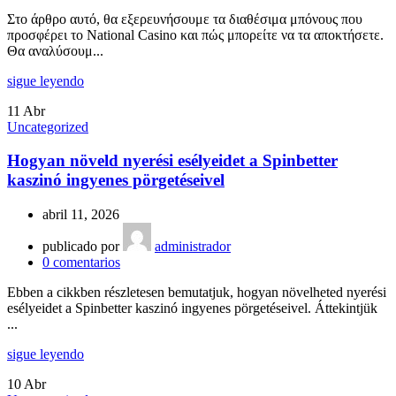
Στο άρθρο αυτό, θα εξερευνήσουμε τα διαθέσιμα μπόνους που
προσφέρει το National Casino και πώς μπορείτε να τα αποκτήσετε.
Θα αναλύσουμ...
sigue leyendo
11
Abr
Uncategorized
Hogyan növeld nyerési esélyeidet a Spinbetter
kaszinó ingyenes pörgetéseivel
abril 11, 2026
publicado por
administrador
0
comentarios
Ebben a cikkben részletesen bemutatjuk, hogyan növelheted nyerési
esélyeidet a Spinbetter kaszinó ingyenes pörgetéseivel. Áttekintjük
...
sigue leyendo
10
Abr