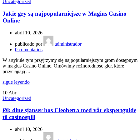
Uncategorized
Jakie gry są najpopularniejsze w Magius Casino
Online
abril 10, 2026
publicado por
administrador
0
comentarios
W artykule tym przyjrzymy się najpopularniejszym grom dostępnym
w magius Casino Online. Omówimy różnorodność gier, które
przyciągają ...
sigue leyendo
10
Abr
Uncategorized
Øk dine sjanser hos Cleobetra med vår ekspertguide
til casinospill
abril 10, 2026