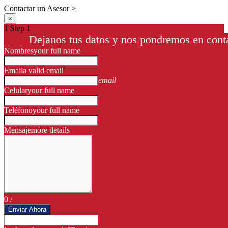
Contactar un Asesor >
×
1
Step 1
Dejanos tus datos y nos pondremos en conta
Nombres
your full name
Email
a valid email
email
Celular
your full name
Teléfono
your full name
Mensaje
more details
0
/
Enviar Ahora