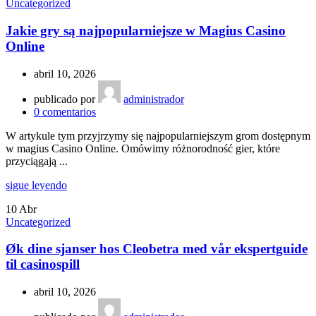
Uncategorized
Jakie gry są najpopularniejsze w Magius Casino
Online
abril 10, 2026
publicado por
administrador
0
comentarios
W artykule tym przyjrzymy się najpopularniejszym grom dostępnym
w magius Casino Online. Omówimy różnorodność gier, które
przyciągają ...
sigue leyendo
10
Abr
Uncategorized
Øk dine sjanser hos Cleobetra med vår ekspertguide
til casinospill
abril 10, 2026