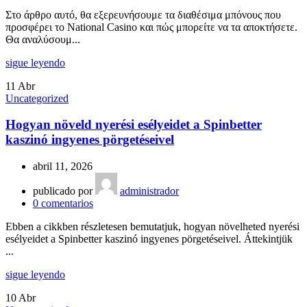
Στο άρθρο αυτό, θα εξερευνήσουμε τα διαθέσιμα μπόνους που
προσφέρει το National Casino και πώς μπορείτε να τα αποκτήσετε.
Θα αναλύσουμ...
sigue leyendo
11
Abr
Uncategorized
Hogyan növeld nyerési esélyeidet a Spinbetter
kaszinó ingyenes pörgetéseivel
abril 11, 2026
publicado por
administrador
0
comentarios
Ebben a cikkben részletesen bemutatjuk, hogyan növelheted nyerési
esélyeidet a Spinbetter kaszinó ingyenes pörgetéseivel. Áttekintjük
...
sigue leyendo
10
Abr