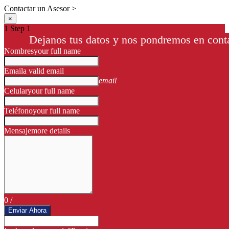
Contactar un Asesor >
×
1
Step 1
Dejanos tus datos y nos pondremos en conta
Nombres
your full name
Email
a valid email
email
Celular
your full name
Teléfono
your full name
Mensaje
more details
0
/
Enviar Ahora